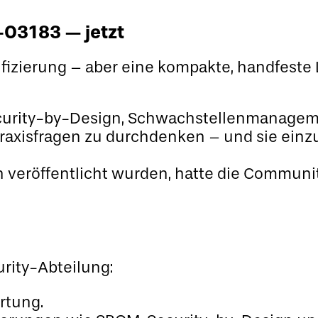
-03183 — jetzt
ifizierung – aber eine kompakte, handfeste L
ecurity-by-Design, Schwachstellenmanage
Praxisfragen zu durchdenken – und sie einzu
n veröffentlicht wurden, hatte die Communi
urity-Abteilung:
rtung.