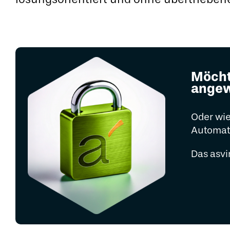
Möcht
angew
Oder wie
Automat
Das asvi