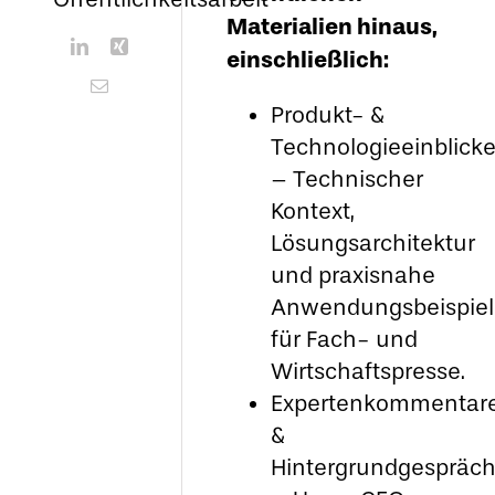
Materialien hinaus,
einschließlich:
Produkt- &
Technologieeinblick
– Technischer
Kontext,
Lösungsarchitektur
und praxisnahe
Anwendungsbeispie
für Fach- und
Wirtschaftspresse.
Expertenkommentar
&
Hintergrundgespräc