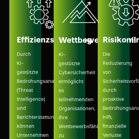
Effizienzsteigerung
Risikomi
Wettbewerbsvorteil
Durch
Die
KI-
KI-
Reduzierung
gestützte
gestützte
von
Cybersicherheit
Bedrohungsanalyse
Sicherheitsvorf
ermöglicht
(Threat
durch
es
Intelligence)
proaktive
teilnehmenden
und
Bedrohungsana
Organisationen,
Berichterstattung
hilft,
ihre
können
finanzielle
Wettbewerbsfähigkeit
Unternehmen
Verluste
zu