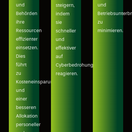
und
und
steigern,
Behörden
Betriebsunter
indem
ihre
zu
sie
Ressourcen
minimieren.
schneller
effizienter
und
einsetzen.
effektiver
Dies
auf
führt
Cyberbedrohungen
zu
reagieren.
Kosteneinsparungen
und
einer
besseren
Allokation
personeller