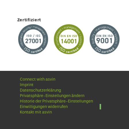
Zertifiziert
Connect with asvin
Imprint
Datenschutzerklärung
Privatsphäre-Einstellungen ändern
Historie der Privatsphäre-Einstellungen
Einwilligungen widerrufen
Kontakt mit asvin