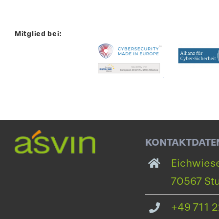
Mitglied bei:
KONTAKTDATE
Eichwiese
70567 Stu
+49 711 