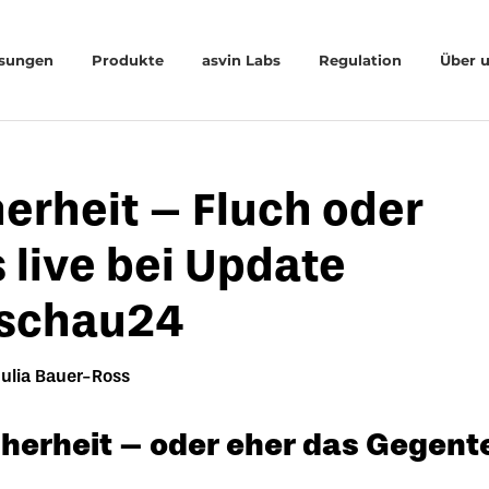
sungen
Produkte
asvin Labs
Regulation
Über 
herheit – Fluch oder
 live bei Update
sschau24
Julia Bauer-Ross
herheit – oder eher das Gegente