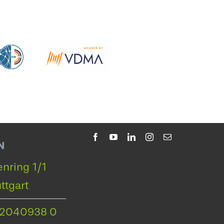
N
nring 1/1
ttgart
22040938 0