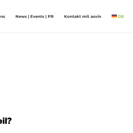
uns
News | Events | PR
Kontakt mit asvin
DE
il?