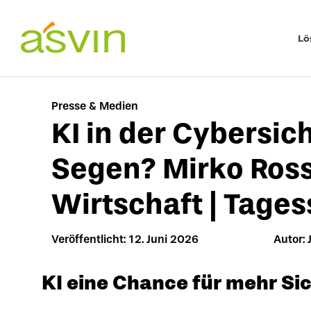
Zum
Inhalt
Lö
springen
Presse & Medien
KI in der Cybersic
Segen? Mirko Ross
Wirtschaft | Tage
Veröffentlicht: 12. Juni 2026
Autor: 
KI eine Chance für mehr Sic