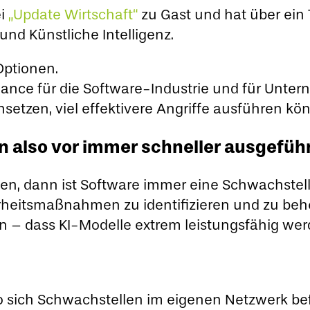
ei
„Update Wirtschaft“
zu Gast und hat über ein 
nd Künstliche Intelligenz.
 Optionen.
 Chance für die Software-Industrie und für Unt
nsetzen, viel effektivere Angriffe ausführen kö
 also vor immer schneller ausgefüh
en, dann ist Software immer eine Schwachstel
heitsmaßnahmen zu identifizieren und zu behe
en – dass KI-Modelle extrem leistungsfähig we
 sich Schwachstellen im eigenen Netzwerk bef