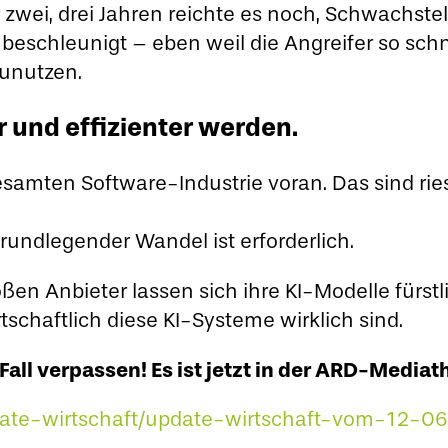
wei, drei Jahren reichte es noch, Schwachste
beschleunigt – eben weil die Angreifer so schn
zunutzen.
und effizienter werden.
esamten Software-Industrie voran. Das sind rie
rundlegender Wandel ist erforderlich.
ßen Anbieter lassen sich ihre KI-Modelle fürst
rtschaftlich diese KI-Systeme wirklich sind.
 Fall verpassen! Es ist jetzt in der ARD-Media
date-wirtschaft/update-wirtschaft-vom-12-0