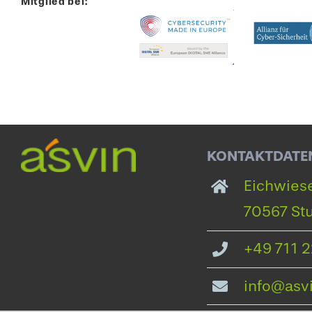
Mitglied bei:
KONTAKTDATE
Eichwiese
70567 Stu
+49 711 
info@asvi