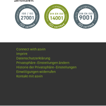
Zertifiziert
Connect with asvin
Imprint
Datenschutzerklärung
Privatsphäre-Einstellungen ändern
Historie der Privatsphäre-Einstellungen
Einwilligungen widerrufen
Kontakt mit asvin