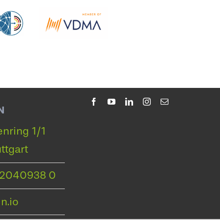
N
nring 1/1
ttgart
22040938 0
n.io